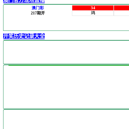
澳门官方现场直播
开奖历史记录大全